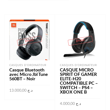
ÉPUISÉ
ÉPUISÉ
CASQUES D’ORDINATEUR
CASQUES D’ORDINATEUR
Casque Bluetooth
CASQUE MICRO
avec Micro Jbl Tune
SPIRIT OF GAMER
560BT – Noir
ELITE-H20
COMPATIBLE PC –
SWITCH – PS4 –
13.000,00
د.ج
XBOX ONE B
LIRE LA SUITE
4.000,00
د.ج