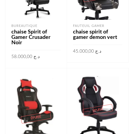
BUREAUTIQUE
FAUTEUIL GAMER
chaise Spirit of
chaise spirit of
Gamer Crusader
gamer demon vert
Noir
45.000,00
د.ج
58.000,00
د.ج
LIRE LA SUITE
AJOUTER AU PANIER
ÉPUISÉ
ÉPUISÉ