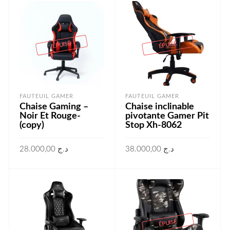
ÉPUISÉ
ÉPUISÉ
FAUTEUIL GAMER
FAUTEUIL GAMER
Chaise Gaming –
Chaise inclinable
Noir Et Rouge-
pivotante Gamer Pit
(copy)
Stop Xh-8062
28.000,00
د.ج
38.000,00
د.ج
LIRE LA SUITE
LIRE LA SUITE
ÉPUISÉ