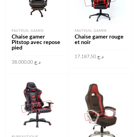
ÉPUISÉ
FAUTEUIL GAMER
FAUTEUIL GAMER
Chaise gamer
Chaise gamer rouge
Pitstop avec repose
et noir
pied
17.187,50
د.ج
38.000,00
د.ج
LIRE LA SUITE
AJOUTER AU PANIER
ÉPUISÉ
ÉPUISÉ
BUREAUTIQUE