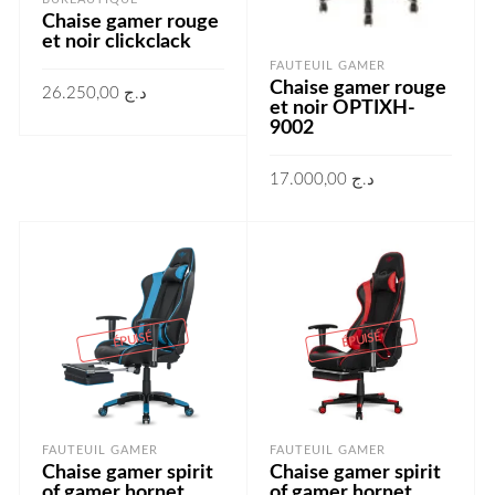
Chaise gamer rouge
et noir clickclack
FAUTEUIL GAMER
Chaise gamer rouge
26.250,00
د.ج
et noir OPTIXH-
9002
LIRE LA SUITE
17.000,00
د.ج
LIRE LA SUITE
ÉPUISÉ
ÉPUISÉ
FAUTEUIL GAMER
FAUTEUIL GAMER
Chaise gamer spirit
Chaise gamer spirit
of gamer hornet
of gamer hornet