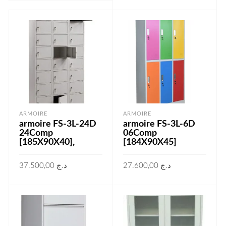
AJOUTER AU PANIER
ARMOIRE
ARMOIRE
armoire FS-3L-24D
armoire FS-3L-6D
24Comp
06Comp
[185X90X40],
[184X90X45]
37.500,00
د.ج
27.600,00
د.ج
AJOUTER AU PANIER
AJOUTER AU PANIER