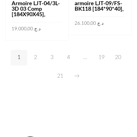
Armoire LJT-04/3L-
armoire LJT-09/FS-
3D 03 Comp
BK118 [184*90*40],
[184X90X45],
26.100,00
د.ج
19.000,00
د.ج
AJOUTER AU PANIER
AJOUTER AU PANIER
1
2
3
4
…
19
20
21
→