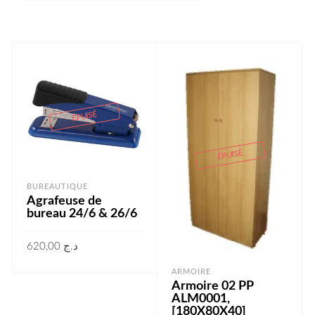
ÉPUISÉ
ÉPUISÉ
BUREAUTIQUE
Agrafeuse de
bureau 24/6 & 26/6
620,00
د.ج
LIRE LA SUITE
ARMOIRE
Armoire 02 PP
ALM0001,
[180X80X40]