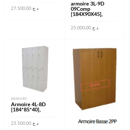
armoire 3L-9D
27.500,00
د.ج
09Comp
[184X90X45],
AJOUTER AU PANIER
25.000,00
د.ج
AJOUTER AU PANIER
ÉPUISÉ
ARMOIRE
Armoire 4L-8D
[184*85*40],
23.500,00
د.ج