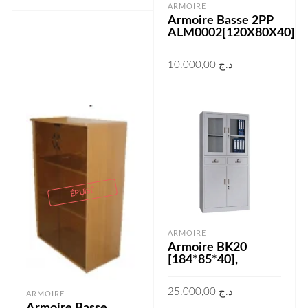
ARMOIRE
AJOUTER AU PANIER
Armoire Basse 2PP
ALM0002[120X80X40]
10.000,00
د.ج
LIRE LA SUITE
ÉPUISÉ
ARMOIRE
Armoire BK20
[184*85*40],
25.000,00
د.ج
ARMOIRE
Armoire Basse