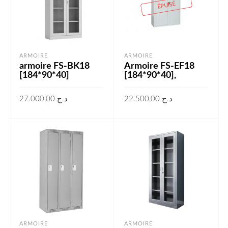
ÉPUISÉ
ARMOIRE
ARMOIRE
armoire FS-BK18
Armoire FS-EF18
[184*90*40]
[184*90*40],
27.000,00
د.ج
22.500,00
د.ج
AJOUTER AU PANIER
LIRE LA SUITE
ARMOIRE
ARMOIRE