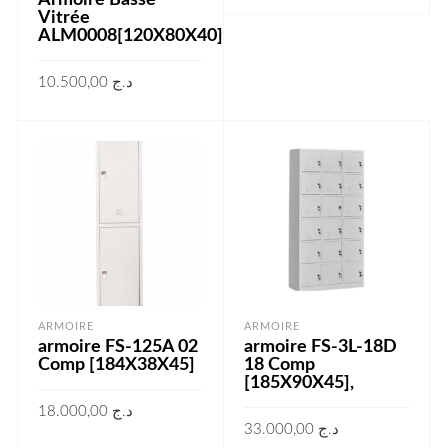
AJOUTER AU PANIER
Vitrée
ALM0008[120X80X40]
10.500,00
د.ج
LIRE LA SUITE
ARMOIRE
ARMOIRE
armoire FS-125A 02
armoire FS-3L-18D
Comp [184X38X45]
18 Comp
[185X90X45],
18.000,00
د.ج
33.000,00
د.ج
AJOUTER AU PANIER