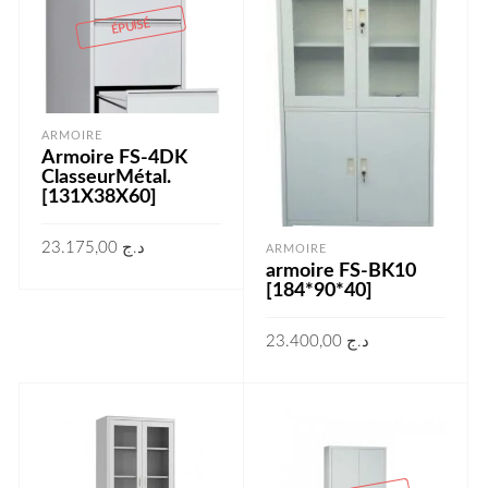
ÉPUISÉ
ARMOIRE
Armoire FS-4DK
ClasseurMétal.
[131X38X60]
23.175,00
د.ج
ARMOIRE
armoire FS-BK10
LIRE LA SUITE
[184*90*40]
23.400,00
د.ج
AJOUTER AU PANIER