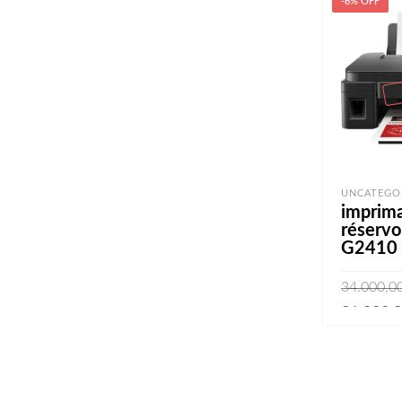
-6% OFF
UNCATEGO
imprim
réservo
G2410
LIRE LA S