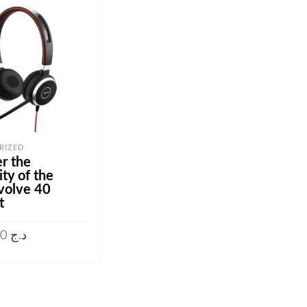
RIZED
r the
ity of the
volve 40
t
14.250,00
د.ج
 AU PANIER