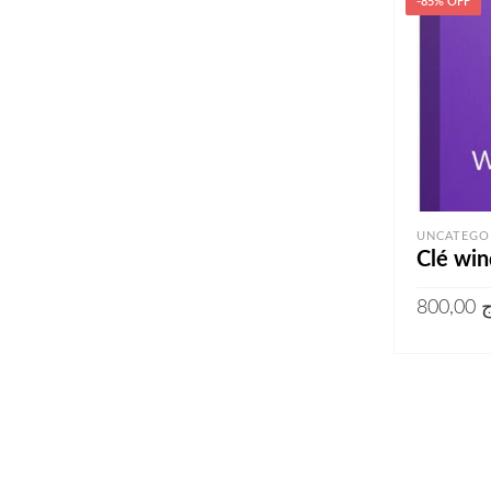
-85% OFF
UNCATEGO
Clé win
800,00
ج
AJOUTER