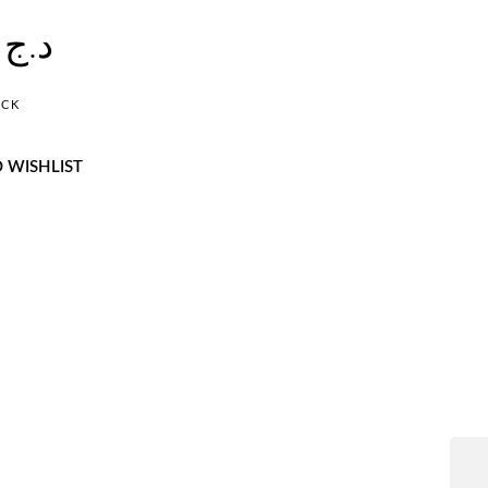
,00
د.ج
OCK
 WISHLIST