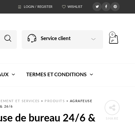
LOGIN / REGISTER
WISHLIST
0
Service client
AUX
TERMES ET CONDITIONS
EMENT ET SERVICES
>
PRODUITS
>
AGRAFEUSE
& 26/6
use de bureau 24/6 &
SHARE