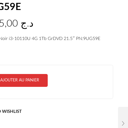
G59E
131.125,00
د.ج
 Noir i3-10110U 4G 1Tb GrDVD 21.5″ PN:9UG59E
AJOUTER AU PANIER
 WISHLIST