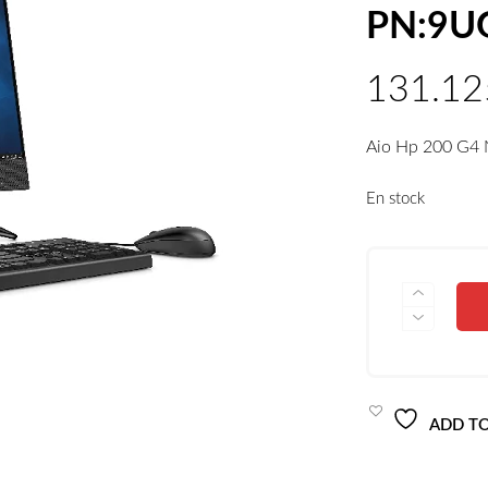
PN:9U
Aio Hp 200 G4
En stock
QUANTITÉ
DE
AIO
HP
200
G4
NOIR
ADD TO
I3-
10110U
4G
1TB