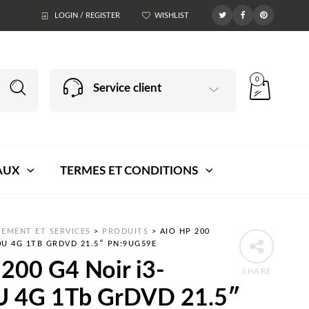
LOGIN / REGISTER
WISHLIST
0
Service client
AUX
TERMES ET CONDITIONS
EMENT ET SERVICES
>
PRODUITS
>
AIO HP 200
0U 4G 1TB GRDVD 21.5″ PN:9UG59E
200 G4 Noir i3-
SHARE
 4G 1Tb GrDVD 21.5″