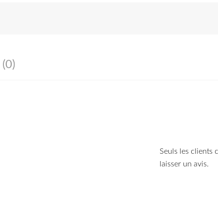
GRDVD
21.5"
PN:9UG59
 (0)
Seuls les clients
laisser un avis.