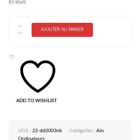
En stock
QUANTITÉ
AJOUTER AU PANIER
DE
ALL
IN
ONE
HP
22-
DD2003NK
I5-
1235U
8GB
SSD-
256
FHD
ADD TO WISHLIST
21,5"
UGS :
22-dd2003nk
Catégories :
Aio
,
Ordinateurs