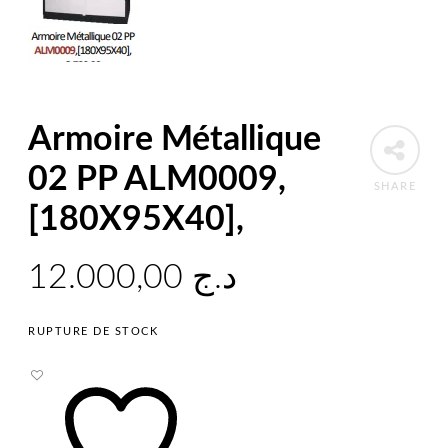
Armoire Métallique
02 PP ALM0009,
SHARE
[180X95X40],
12.000,00
د.ج
RUPTURE DE STOCK