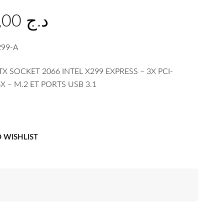
34.000,00
د.ج
299-A
X SOCKET 2066 INTEL X299 EXPRESS – 3X PCI-
6X – M.2 ET PORTS USB 3.1
 WISHLIST