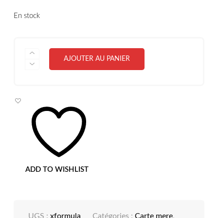
En stock
QUANTITÉ
AJOUTER AU PANIER
DE
CARTE
MERE
ASUS
ROG
MAXIMUS
XFORMULA
ADD TO WISHLIST
UGS :
xformula
Catégories :
Carte mere
,