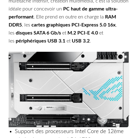
multitâche intensif, création multimédia, c’est la solution
idéale pour concevoir un
PC haut de gamme ultra-
performant
. Elle prend en outre en charge la
RAM
DDR5
, les
cartes graphiques PCI-Express 5.0 16x
,
les
disques SATA 6 Gb/s
et
M.2 PCI-E 4.0
et
les
périphériques USB 3.1
et
USB 3.2
.
Support des processeurs Intel Core de 12ème