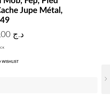
 Mob, Fep, Pied
ache Jupe Métal,
49
20.000,00
د.ج
OCK
 WISHLIST