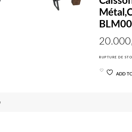
Caisson
Métal,C
BLM00
RUPTURE DE ST
ADD TO
e