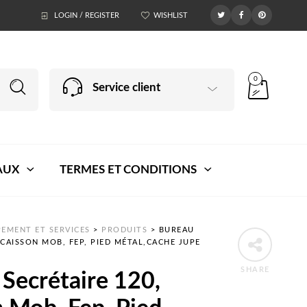
LOGIN / REGISTER
WISHLIST
0
Service client
AUX
TERMES ET CONDITIONS
EMENT ET SERVICES
>
PRODUITS
>
BUREAU
 CAISSON MOB, FEP, PIED MÉTAL,CACHE JUPE
SHARE
Secrétaire 120,