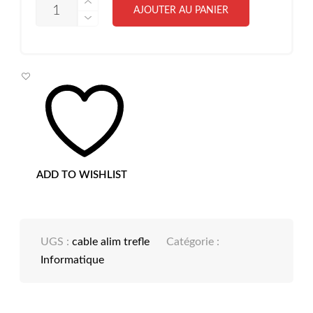
QUANTITÉ
AJOUTER AU PANIER
DE
CÂBLE
D'ALIMENTATION
POUR
PC,
MONITEUR
ET
ONDULEUR
(1
M)
TREFLE
ADD TO WISHLIST
UGS :
cable alim trefle
Catégorie :
Informatique