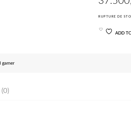
RUPTURE DE ST
ADD TO
l gamer
 (0)