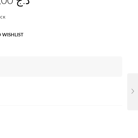
37.500,00
د.ج
OCK
 WISHLIST