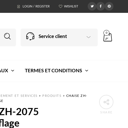
LOGIN / REGISTER
WISHLIST
0
Service client
AUX
TERMES ET CONDITIONS
EMENT ET SERVICES
>
PRODUITS
>
CHAISE ZH-
GE
 ZH-2075
SHARE
lage