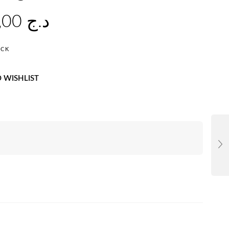
30.000,00
د.ج
OCK
 WISHLIST