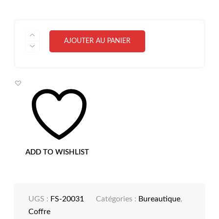
QUANTITÉ
AJOUTER AU PANIER
DE
COFFRE
COMB.
DIGITALE,
FS-
20031[H200XW310XD200]
,
ADD TO WISHLIST
UGS :
FS-20031
Catégories :
Bureautique
,
Coffre