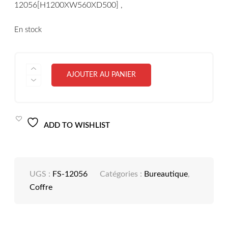
12056[H1200XW560XD500] ,
En stock
QUANTITÉ
AJOUTER AU PANIER
DE
COFFRE
COMB.
DIGITALEDOUBLE,FS-
12056[H1200XW560XD500]
,
ADD TO WISHLIST
UGS :
FS-12056
Catégories :
Bureautique
,
Coffre