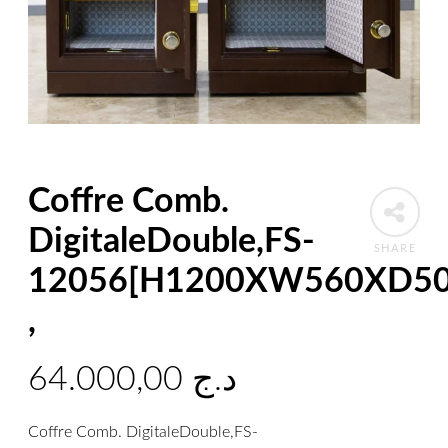
Coffre Comb.
DigitaleDouble,FS-
SHARE
12056[H1200XW560XD50
,
64.000,00
د.ج
Coffre Comb. DigitaleDouble,FS-