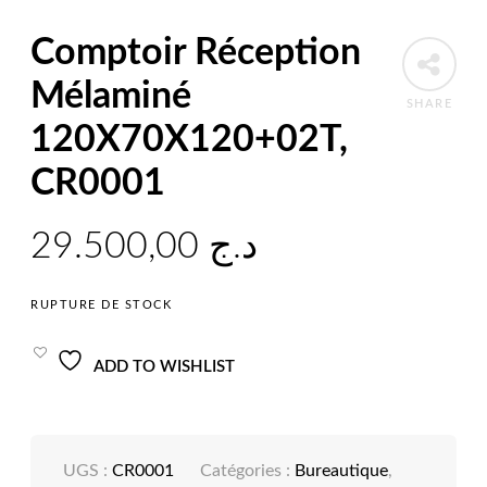
Comptoir Réception
Mélaminé
SHARE
120X70X120+02T,
CR0001
29.500,00
د.ج
RUPTURE DE STOCK
ADD TO WISHLIST
UGS :
CR0001
Catégories :
Bureautique
,