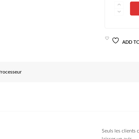
QUANTITÉ
DE
CPU
INTEL®
CORE™
I5-
2400
ADD TO
(3.1GHZ)
TRAY
rocesseur
Seuls les clients