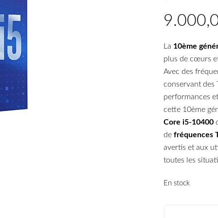
La
10ème génér
plus de cœurs et
Avec des fréque
conservant des 
performances et 
cette 10ème gén
Core i5-10400
d
de
fréquences 
avertis et aux u
toutes les situat
En stock