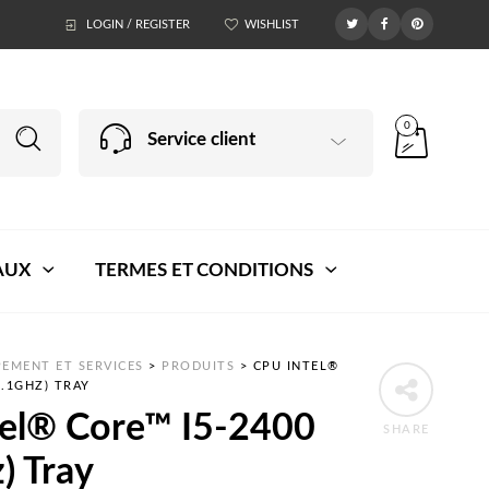
LOGIN / REGISTER
WISHLIST
0
Service client
AUX
TERMES ET CONDITIONS
EMENT ET SERVICES
>
PRODUITS
>
CPU INTEL®
3.1GHZ) TRAY
tel® Core™ I5-2400
SHARE
) Tray