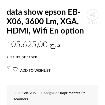
data show epson EB-
X06, 3600 Lm, XGA,
SHARE
HDMI, Wifi En option
105.625,00
د.ج
RUPTURE DE STOCK
ADD TO WISHLIST
UGS :
eb-x06
Catégorie :
Imprimantes Et
scanners