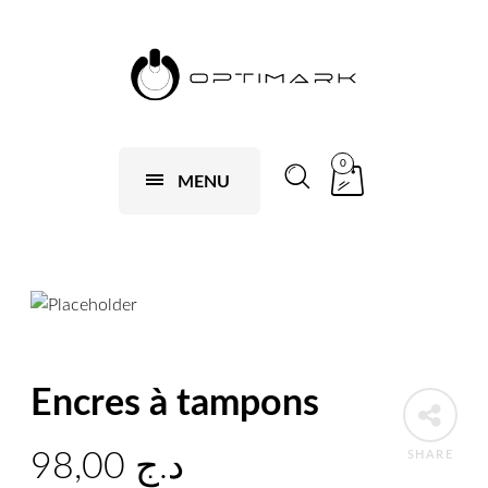
0
MENU
Encres à tampons
98,00
د.ج
SHARE