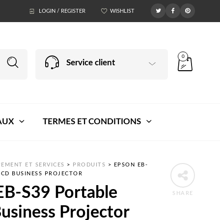
LOGIN / REGISTER
WISHLIST
0
Service client
AUX
TERMES ET CONDITIONS
EMENT ET SERVICES
>
PRODUITS
>
EPSON EB-
LCD BUSINESS PROJECTOR
EB-S39 Portable
SHARE
usiness Projector