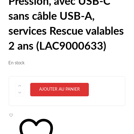
Pression, avec USB-C
sans câble USB-A,
services Rescue valables
2 ans (LAC9000633)
En stock
QUANTITÉ
AJOUTER AU PANIER
DE
LACIE
RUGGED
MINI,
4
TO,
PORTABLE
2.5",
DISQUE