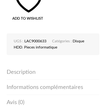
DUR
EXTERNE
POUR
PC
ADD TO WISHLIST
ET
MAC,
RÉSISTANT
AUX
CHOCS,
UGS :
LAC9000633
Catégories :
Disque
CHUTES
ET
HDD
,
Pieces informatique
À
LA
PRESSION,
AVEC
USB-
Description
C
SANS
CÂBLE
USB-
Informations complémentaires
A,
Avis (0)