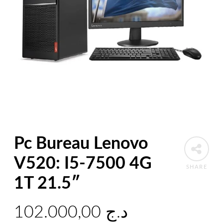
Pc Bureau Lenovo
V520: I5-7500 4G
SHARE
1T 21.5″
102.000,00
د.ج