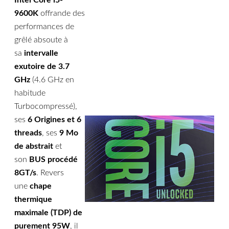
Intel Core i5-
9600K
offrande des
performances de
grêlé absoute à
sa
intervalle
exutoire de 3.7
GHz
(4.6 GHz en
habitude
Turbocompressé),
ses
6 Origines et 6
threads
, ses
9 Mo
de abstrait
et
son
B
US procédé
8GT/s
. Revers
une
chape
thermique
maximale (TDP) de
purement 95W
, il