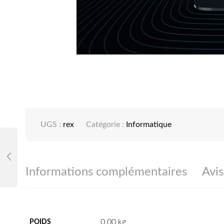
UGS :
rex
Catégorie :
Informatique
Informations complémentaires
Avis
0,00 kg
POIDS