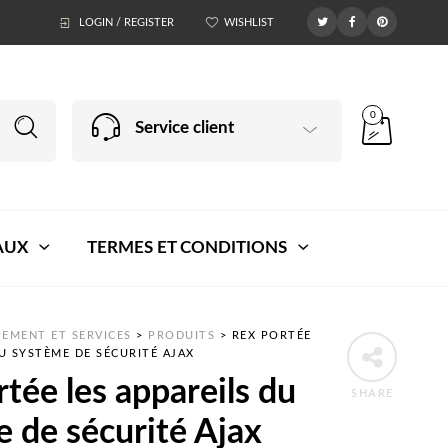
LOGIN / REGISTER
WISHLIST
0
Service client
AUX
TERMES ET CONDITIONS
EMENT ET SERVICES
>
PRODUITS
>
REX PORTÉE
DU SYSTÈME DE SÉCURITÉ AJAX
tée les appareils du
SHARE
 de sécurité Ajax