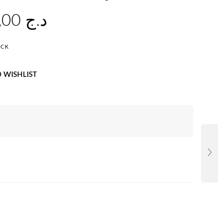
27.000,00
د.ج
OCK
 WISHLIST