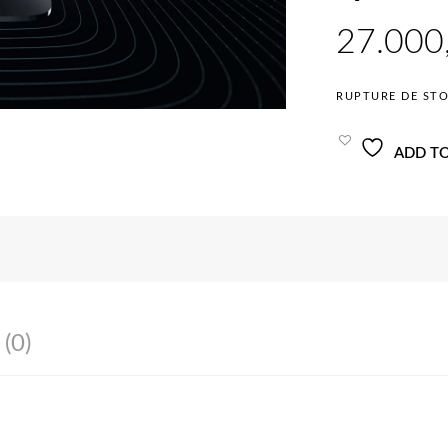
RUPTURE DE ST
ADD TO
 (0)