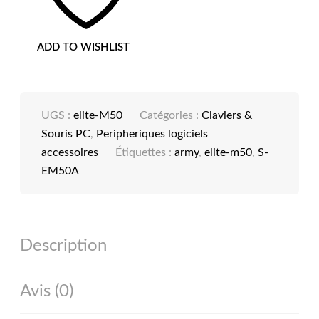
EM50A
ADD TO WISHLIST
UGS :
elite-M50
Catégories :
Claviers &
Souris PC
,
Peripheriques logiciels
accessoires
Étiquettes :
army
,
elite-m50
,
S-
EM50A
Description
Avis (0)