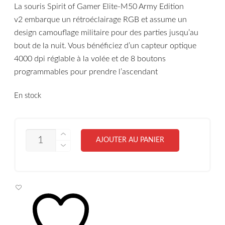
La souris Spirit of Gamer Elite-M50 Army Edition
v2 embarque un rétroéclairage RGB et assume un
design camouflage militaire pour des parties jusqu’au
bout de la nuit. Vous bénéficiez d’un capteur optique
4000 dpi réglable à la volée et de 8 boutons
programmables pour prendre l’ascendant
En stock
QUANTITÉ
AJOUTER AU PANIER
DE
SPIRIT
OF
GAMER
SOURIS
ELITE-
M50
ARMY
EDITION
S-