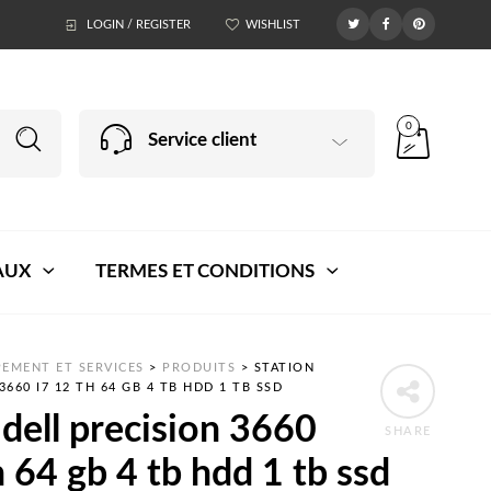
LOGIN / REGISTER
WISHLIST
0
Service client
AUX
TERMES ET CONDITIONS
EMENT ET SERVICES
>
PRODUITS
>
STATION
3660 I7 12 TH 64 GB 4 TB HDD 1 TB SSD
 dell precision 3660
SHARE
h 64 gb 4 tb hdd 1 tb ssd