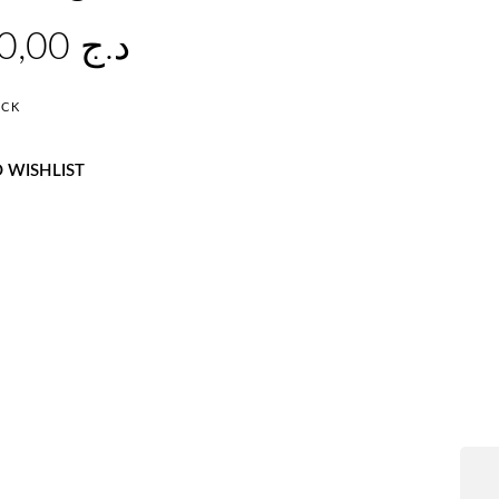
625.000,00
د.ج
OCK
 WISHLIST