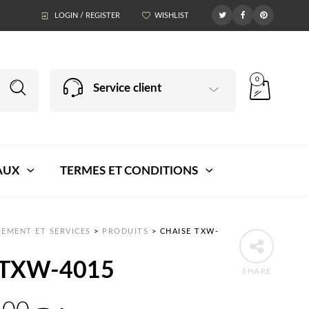
LOGIN / REGISTER
WISHLIST
0
Service client
AUX
TERMES ET CONDITIONS
EMENT ET SERVICES
>
PRODUITS
>
CHAISE TXW-
 TXW-4015
SHARE