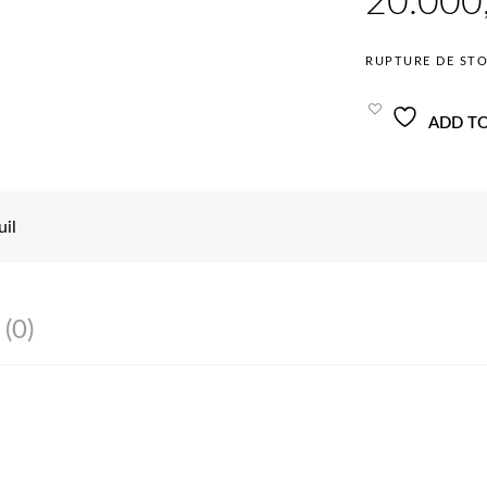
RUPTURE DE ST
ADD TO
uil
 (0)