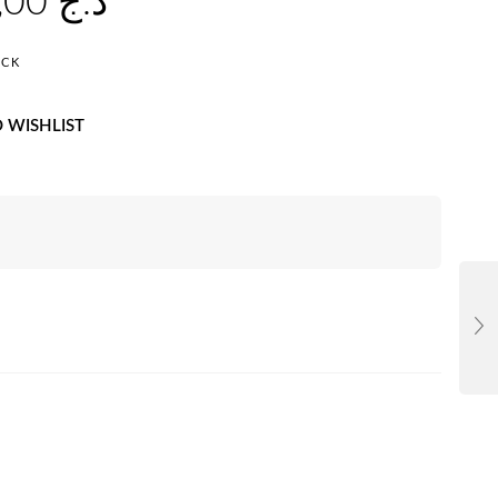
20.000,00
د.ج
OCK
 WISHLIST