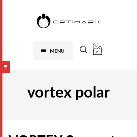
0
MENU
vortex polar