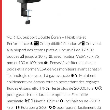
VORTEX Support Double Écran – Flexibilité et
Performance 🌟🖥️🖥️ Compatibilité étendue 📏🖥️ Convient
à la plupart des écrans plats ou incurvés de 17 à 32
pouces 📐 jusqu’à 10 kg ⚖️, avec fixation VESA 75 x 75
mm et 100 x 100 mm 🛠️. Pensez à vérifier la taille, le
poids et la norme VESA de vos moniteurs avant achat ✅.
Technologie de ressort à gaz avancée ⚙️🔧 Maintient
solidement vos écrans tout en permettant des réglages
fluides et sans effort ✨💪. Testé plus de 20 000 fois 🔄🕒
pour garantir une durabilité optimale. Flexibilité
maximale 🔄🤸‍♂️ Pivot à ±90° ↔️🔄 Inclinaison de +90° à
-35° ⬆️⬇️ Rotation à 360° 🔄♻️ pour passer facilement du