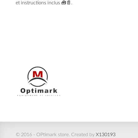
et instructions inclus 🧰📄.
© 2016 - OPtimark store. Created by
X130193