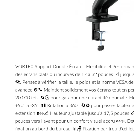
VORTEX Support Double Écran – Flexibilité et Performance 
des écrans plats ou incurvés de 17 à 32 pouces 📐 jusqu
🛠️. Pensez à vérifier la taille, le poids et la norme VESA
avancée ⚙️🔧 Maintient solidement vos écrans tout en perm
20 000 fois 🔄🕒 pour garantir une durabilité optimale. Fle
+90° à -35° ⬆️⬇️ Rotation à 360° 🔄♻️ pour passer facile
extension ⬆️↔️📐 Hauteur ajustable jusqu’à 17,5 pouces 📏
pouces vers l’avant pour un confort visuel accru 👀✨. De
fixation au bord du bureau 📎🪑 Fixation par trou d’œillet p