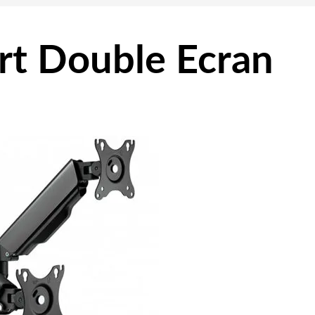
t Double Ecran
Rechercher