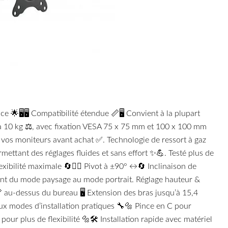
🌟🖥️🖥️ Compatibilité étendue 📏🖥️ Convient à la plupart
’à 10 kg ⚖️, avec fixation VESA 75 x 75 mm et 100 x 100 mm
 de vos moniteurs avant achat ✅. Technologie de ressort à gaz
ettant des réglages fluides et sans effort ✨💪. Testé plus de
xibilité maximale 🔄🤸‍♂️ Pivot à ±90° ↔️🔄 Inclinaison de
ment du mode paysage au mode portrait. Réglage hauteur &
 au-dessus du bureau 🖥️ Extension des bras jusqu’à 15,4
ux modes d’installation pratiques 🔧🔩 Pince en C pour
our plus de flexibilité 🔩🛠️ Installation rapide avec matériel