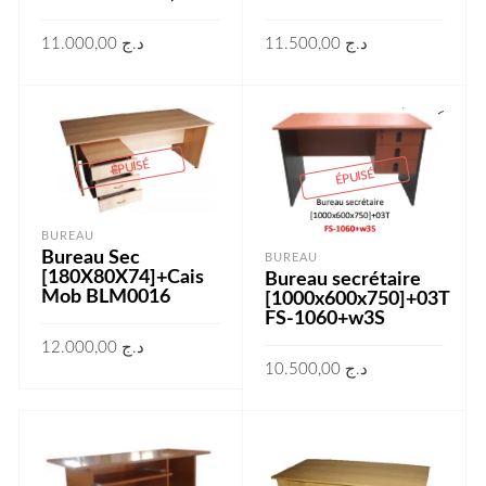
11.000,00
د.ج
11.500,00
د.ج
LIRE LA SUITE
LIRE LA SUITE
ÉPUISÉ
ÉPUISÉ
BUREAU
Bureau Sec
BUREAU
[180X80X74]+Cais
Bureau secrétaire
Mob BLM0016
[1000x600x750]+03T
FS-1060+w3S
12.000,00
د.ج
10.500,00
د.ج
LIRE LA SUITE
LIRE LA SUITE