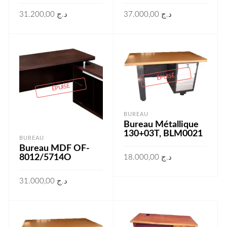
31.200,00
د.ج
37.000,00
د.ج
LIRE LA SUITE
LIRE LA SUITE
ÉPUISÉ
ÉPUISÉ
BUREAU
Bureau Métallique
130+03T, BLM0021
BUREAU
Bureau MDF OF-
8012/5714O
18.000,00
د.ج
LIRE LA SUITE
31.000,00
د.ج
LIRE LA SUITE