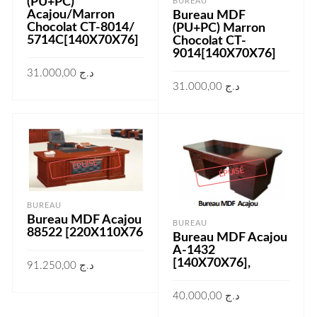
(PU+PC)
BUREAU
Acajou/Marron
Bureau MDF
Chocolat CT-8014/
(PU+PC) Marron
5714C[140X70X76]
Chocolat CT-
9014[140X70X76]
31.000,00
د.ج
31.000,00
د.ج
LIRE LA SUITE
LIRE LA SUITE
ÉPUISÉ
ÉPUISÉ
BUREAU
Bureau MDF Acajou
BUREAU
88522 [220X110X76
Bureau MDF Acajou
A-1432
[140X70X76],
91.250,00
د.ج
LIRE LA SUITE
40.000,00
د.ج