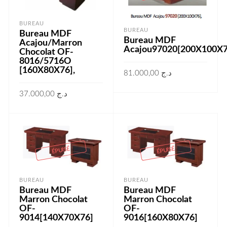
BUREAU
BUREAU
Bureau MDF
Bureau MDF
Acajou/Marron
Acajou97020[200X100X7
Chocolat OF-
8016/5716O
[160X80X76],
81.000,00
د.ج
LIRE LA SUITE
37.000,00
د.ج
LIRE LA SUITE
ÉPUISÉ
ÉPUISÉ
BUREAU
BUREAU
Bureau MDF
Bureau MDF
Marron Chocolat
Marron Chocolat
OF-
OF-
9014[140X70X76]
9016[160X80X76]