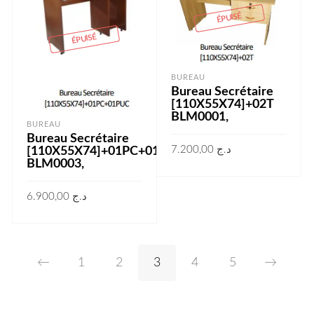
ÉPUISÉ
ÉPUISÉ
BUREAU
Bureau Secrétaire
[110X55X74]+02T
BLM0001,
BUREAU
Bureau Secrétaire
7.200,00
د.ج
[110X55X74]+01PC+01PUC
BLM0003,
LIRE LA SUITE
6.900,00
د.ج
LIRE LA SUITE
←
1
2
3
4
5
→