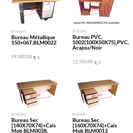
ÉPUISÉ
ÉPUISÉ
BUREAU
BUREAU
Bureau PVC,
Bureau Métallique
1002[100X50X75],PVC,
150+06T,BLM0022
Acajou/Noir
19.000,00
د.ج
12.500,00
د.ج
LIRE LA SUITE
LIRE LA SUITE
ÉPUISÉ
ÉPUISÉ
BUREAU
BUREAU
Bureau Sec
Bureau Sec
[140X70X74]+Cais
[160X70X74]+Cais
Mob BLM0038,
Mob BLM0013