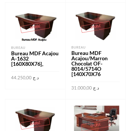
LIRE LA SUITE
ÉPUISÉ
ÉPUISÉ
BUREAU
BUREAU
Bureau MDF
Bureau MDF Acajou
Acajou/Marron
A-1632
Chocolat OF-
[160X80X76],
8014/5714O
[140X70X76
44.250,00
د.ج
31.000,00
د.ج
LIRE LA SUITE
LIRE LA SUITE
ÉPUISÉ
ÉPUISÉ