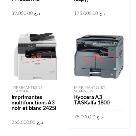
89.000,00
د.ج
175.000,00
د.ج
LIRE LA SUITE
LIRE LA SUITE
ÉPUISÉ
ÉPUISÉ
IMPRIMANTES ET
IMPRIMANTES ET
SCANNERS
SCANNERS
Imprimantes
Kyocera A3
multifonctions A3
TASKalfa 1800
noir et blanc 2425i
75.000,00
د.ج
265.000,00
د.ج
LIRE LA SUITE
LIRE LA SUITE