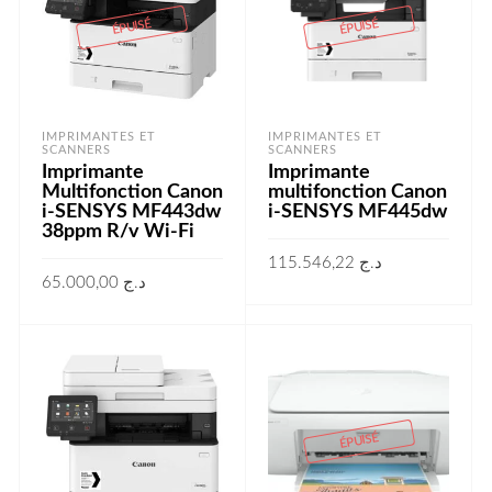
ÉPUISÉ
ÉPUISÉ
IMPRIMANTES ET
IMPRIMANTES ET
SCANNERS
SCANNERS
Imprimante
Imprimante
Multifonction Canon
multifonction Canon
i-SENSYS MF443dw
i-SENSYS MF445dw
38ppm R/v Wi-Fi
115.546,22
د.ج
65.000,00
د.ج
LIRE LA SUITE
LIRE LA SUITE
ÉPUISÉ