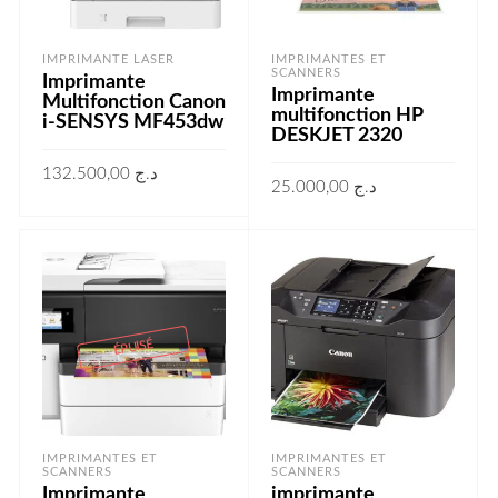
IMPRIMANTE LASER
IMPRIMANTES ET
SCANNERS
Imprimante
Imprimante
Multifonction Canon
multifonction HP
i-SENSYS MF453dw
DESKJET 2320
132.500,00
د.ج
25.000,00
د.ج
AJOUTER AU PANIER
LIRE LA SUITE
ÉPUISÉ
IMPRIMANTES ET
IMPRIMANTES ET
SCANNERS
SCANNERS
Imprimante
imprimante