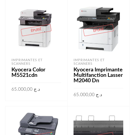
ÉPUISÉ
ÉPUISÉ
IMPRIMANTES ET
IMPRIMANTES ET
SCANNERS
SCANNERS
Kyocera Color
Kyocera Imprimante
M5521cdn
Multifanction Lasser
M2040 Dn
65.000,00
د.ج
65.000,00
د.ج
LIRE LA SUITE
LIRE LA SUITE