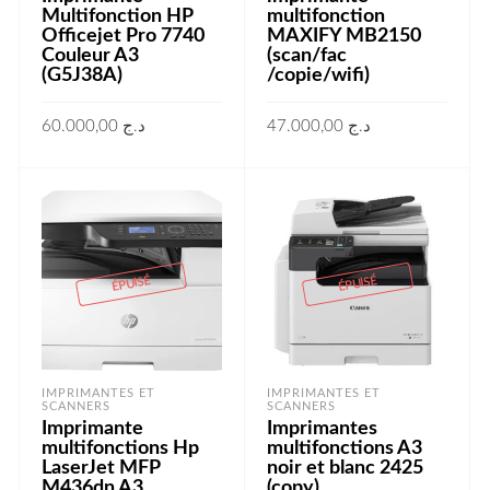
Multifonction HP
multifonction
Officejet Pro 7740
MAXIFY MB2150
Couleur A3
(scan/fac
(G5J38A)
/copie/wifi)
60.000,00
د.ج
47.000,00
د.ج
LIRE LA SUITE
AJOUTER AU PANIER
ÉPUISÉ
ÉPUISÉ
IMPRIMANTES ET
IMPRIMANTES ET
SCANNERS
SCANNERS
Imprimante
Imprimantes
multifonctions Hp
multifonctions A3
LaserJet MFP
noir et blanc 2425
M436dn A3
(copy)