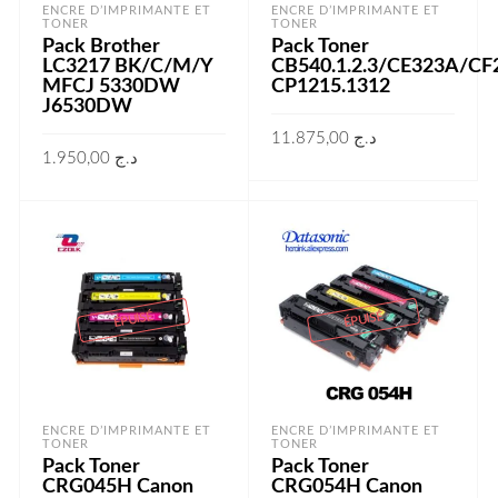
ENCRE D’IMPRIMANTE ET
ENCRE D’IMPRIMANTE ET
TONER
TONER
Pack Brother
Pack Toner
LC3217 BK/C/M/Y
CB540.1.2.3/CE323A/CF
MFCJ 5330DW
CP1215.1312
J6530DW
11.875,00
د.ج
1.950,00
د.ج
LIRE LA SUITE
LIRE LA SUITE
ÉPUISÉ
ÉPUISÉ
ENCRE D’IMPRIMANTE ET
ENCRE D’IMPRIMANTE ET
TONER
TONER
Pack Toner
Pack Toner
CRG045H Canon
CRG054H Canon