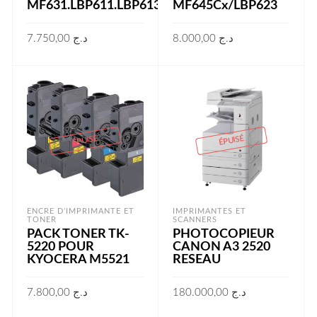
MF631.LBP611.LBP613
MF645Cx/LBP623
7.750,00
د.ج
8.000,00
د.ج
LIRE LA SUITE
LIRE LA SUITE
ÉPUISÉ
ÉPUISÉ
ENCRE D’IMPRIMANTE ET
IMPRIMANTES ET
TONER
SCANNERS
PACK TONER TK-
PHOTOCOPIEUR
5220 POUR
CANON A3 2520
KYOCERA M5521
RESEAU
7.800,00
د.ج
180.000,00
د.ج