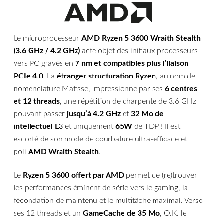
Le microprocesseur
AMD Ryzen 5 3600 Wraith Stealth
(3.6 GHz / 4.2 GHz)
acte objet des initiaux processeurs
vers PC gravés en
7 nm et compatibles plus l’liaison
PCIe 4.0
. La
étranger structuration Ryzen,
au nom de
nomenclature Matisse, impressionne par ses
6 centres
et 12 threads
, une répétition de charpente de 3.6 GHz
pouvant passer
jusqu’à 4.2 GHz
et
32 Mo de
intellectuel L3
et uniquement
65W
de TDP ! Il est
escorté de son mode de courbature ultra-efficace et
poli
AMD Wraith Stealth
.
Le
Ryzen 5 3600 offert par AMD
permet de (re)trouver
les performances éminent de série vers le gaming, la
fécondation de maintenu et le multitâche maximal. Verso
ses 12 threads et un
GameCache de 35 Mo
, O.K. le