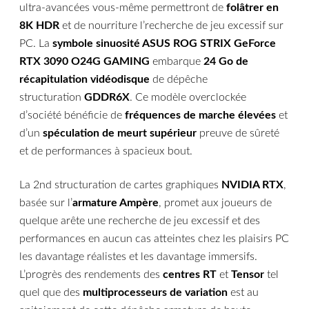
ultra-avancées vous-même permettront de
folâtrer en
8K HDR
et de nourriture l’recherche de jeu excessif sur
PC. La
symbole sinuosité ASUS ROG STRIX GeForce
RTX 3090 O24G GAMING
embarque
24 Go de
récapitulation vidéodisque
de dépêche
structuration
GDDR6X
. Ce modèle overclockée
d’société bénéficie de
fréquences de marche élevées
et
d’un
spéculation de meurt supérieur
preuve de sûreté
et de performances à spacieux bout.
La 2nd structuration de cartes graphiques
NVIDIA RTX
,
basée sur l’
armature Ampère
, promet aux joueurs de
quelque arête une recherche de jeu excessif et des
performances en aucun cas atteintes chez les plaisirs PC
les davantage réalistes et les davantage immersifs.
L’progrès des rendements des
centres RT
et
Tensor
tel
quel que des
multiprocesseurs de variation
est au