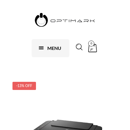
0
MENU
-13% OFF