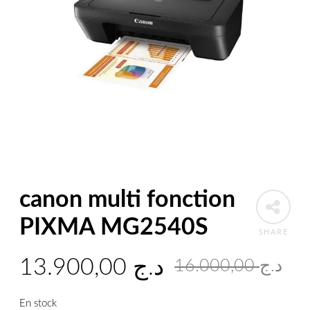
canon multi fonction
PIXMA MG2540S
SHARE
Le
Le
13.900,00
د.ج
16.000,00
د.ج
pr
pr
En stock