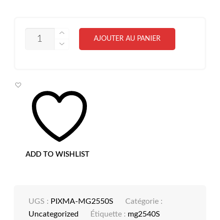
ini
ac
éta
est
QUANTITÉ
AJOUTER AU PANIER
DE
CANON
MULTI
FONCTION
PIXMA
MG2540S
ADD TO WISHLIST
UGS :
PIXMA-MG2550S
Catégorie :
Uncategorized
Étiquette :
mg2540S