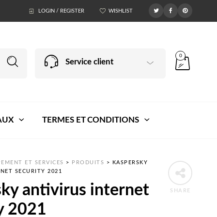
LOGIN / REGISTER
WISHLIST
0
Service client
AUX
TERMES ET CONDITIONS
EMENT ET SERVICES
>
PRODUITS
>
KASPERSKY
RNET SECURITY 2021
ky antivirus internet
SHARE
ty 2021