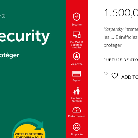
Kaspersky Interne
les … Bénéficie
protéger
RUPTURE DE ST
ADD TO