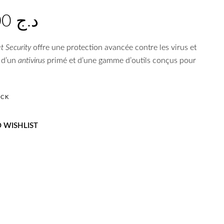
1.500,00
د.ج
t Security
offre une protection avancée contre les virus et
z d’un
antivirus
primé et d’une gamme d’outils conçus pour
OCK
 WISHLIST