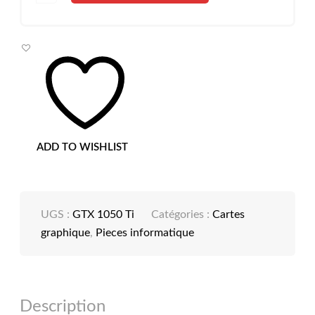
CARTE
GRAPHIQUE
ASUS
GEFORCE
GTX
1050
TI
4GB
PH-
GTX1050TI-
4G
ADD TO WISHLIST
UGS :
GTX 1050 Ti
Catégories :
Cartes
graphique
,
Pieces informatique
Description