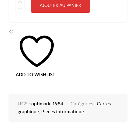
QUANTITÉ
AJOUTER AU PANIER
DE
CARTE
GRAPHIQUE
ASUS
ROG
STRIX
GEFORCE
RTX
3080
O10G
GAMING
V2
(LHR)
ADD TO WISHLIST
UGS :
optimark-1984
Catégories :
Cartes
graphique
,
Pieces informatique