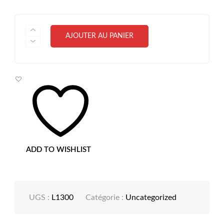
QUANTITÉ
AJOUTER AU PANIER
DE
IMPRIMANTE
L1300
EPSON
RESERVOIR
COULEUR
A3
ADD TO WISHLIST
UGS :
L1300
Catégorie :
Uncategorized