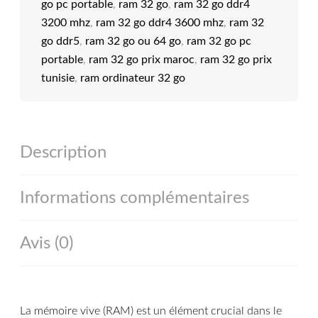
go pc portable
,
ram 32 go
,
ram 32 go ddr4
3200 mhz
,
ram 32 go ddr4 3600 mhz
,
ram 32
go ddr5
,
ram 32 go ou 64 go
,
ram 32 go pc
portable
,
ram 32 go prix maroc
,
ram 32 go prix
tunisie
,
ram ordinateur 32 go
Description
Informations complémentaires
Avis (0)
La mémoire vive (RAM) est un élément crucial dans le