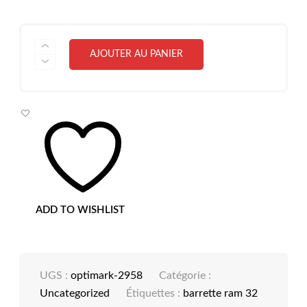
QUANTITÉ
AJOUTER AU PANIER
DE
RAM
32
GO
POUR
SERVEUR
ADD TO WISHLIST
UGS :
optimark-2958
Catégorie :
Uncategorized
Étiquettes :
barrette ram 32