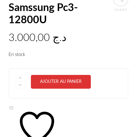
Samssung Pc3-
SHARE
12800U
3.000,00
د.ج
En stock
QUANTITÉ
AJOUTER AU PANIER
DE
RAM
DDR
3-
4GB
SAMSSUNG
PC3-
12800U