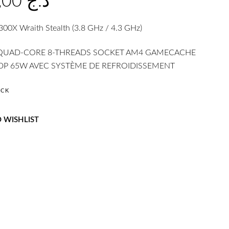
28.700,00
د.ج
00X Wraith Stealth (3.8 GHz / 4.3 GHz)
QUAD-CORE 8-THREADS SOCKET AM4 GAMECACHE
DP 65W AVEC SYSTÈME DE REFROIDISSEMENT
OCK
 WISHLIST