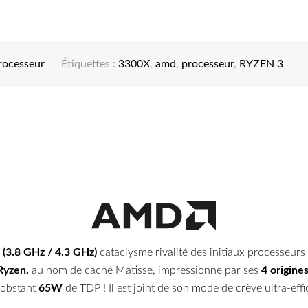
rocesseur
Étiquettes :
3300X
,
amd
,
processeur
,
RYZEN 3
(3.8 GHz / 4.3 GHz)
cataclysme rivalité des initiaux processeur
Ryzen,
au nom de caché Matisse, impressionne par ses
4 origine
nobstant
65W
de TDP ! Il est joint de son mode de crève ultra-effi