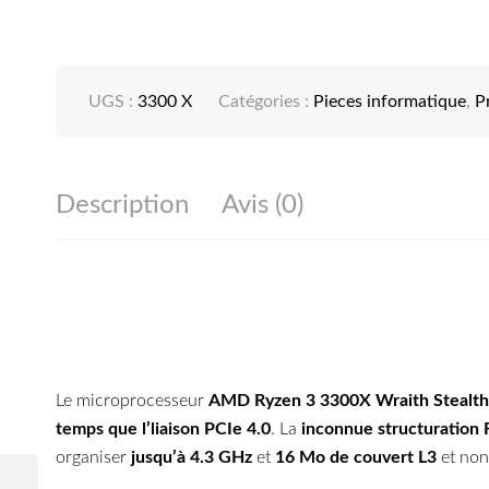
UGS :
3300 X
Catégories :
Pieces informatique
,
P
Description
Avis (0)
Le microprocesseur
AMD Ryzen 3 3300X Wraith Stealth 
temps que l’liaison PCIe 4.0
. La
inconnue structuration 
organiser
jusqu’à 4.3 GHz
et
16 Mo de couvert L3
et no