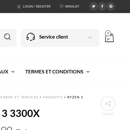
LOGIN / REGISTER
WISHLIST
0
Service client
AUX
TERMES ET CONDITIONS
EMENT ET SERVICES
>
PRODUITS
>
RYZEN 3
 3 3300X
SHARE