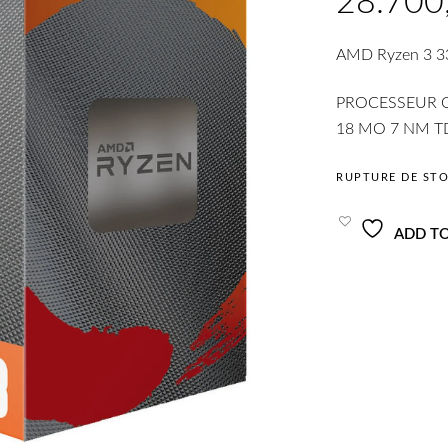
AMD Ryzen 3 33
PROCESSEUR 
18 MO 7 NM T
RUPTURE DE ST
ADD TO