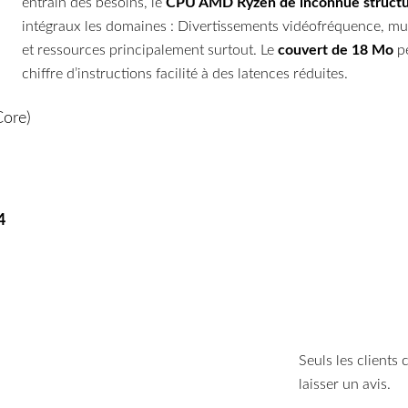
entrain des besoins, le
CPU AMD Ryzen de inconnue structu
intégraux les domaines : Divertissements vidéofréquence, mu
et ressources principalement surtout. Le
couvert de 18 Mo
pe
chiffre d’instructions facilité à des latences réduites.
ore)
4
Seuls les clients
laisser un avis.