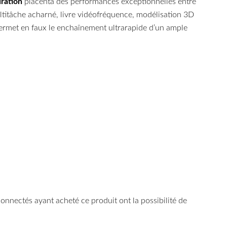
ration
placenta des performances exceptionnelles entre
ltitâche acharné, livre vidéofréquence, modélisation 3D
rmet en faux le enchaînement ultrarapide d’un ample
 connectés ayant acheté ce produit ont la possibilité de