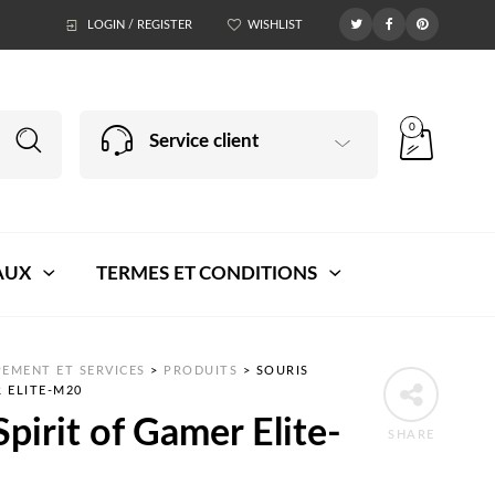
LOGIN / REGISTER
WISHLIST
0
Service client
AUX
TERMES ET CONDITIONS
EMENT ET SERVICES
>
PRODUITS
>
SOURIS
R ELITE-M20
Spirit of Gamer Elite-
SHARE