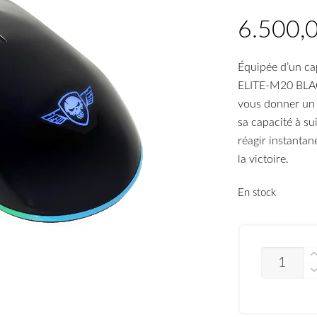
Équipée d’un cap
ELITE-M20 BLACK
vous donner un 
sa capacité à 
réagir instanta
la victoire.
En stock
QUANTITÉ
DE
SOURIS
SPIRIT
OF
GAMER