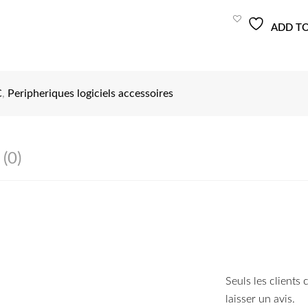
ELITE-
M20
ADD TO
C
,
Peripheriques logiciels accessoires
 (0)
Seuls les clients
laisser un avis.