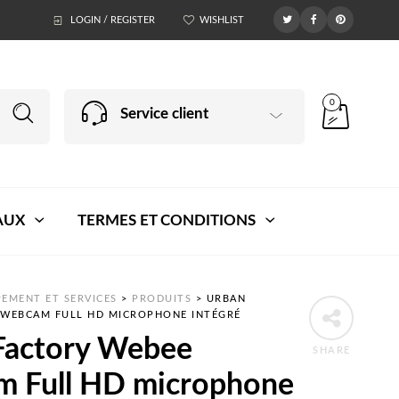
LOGIN / REGISTER
WISHLIST
0
Service client
AUX
TERMES ET CONDITIONS
EMENT ET SERVICES
>
PRODUITS
>
URBAN
 WEBCAM FULL HD MICROPHONE INTÉGRÉ
Factory Webee
SHARE
 Full HD microphone