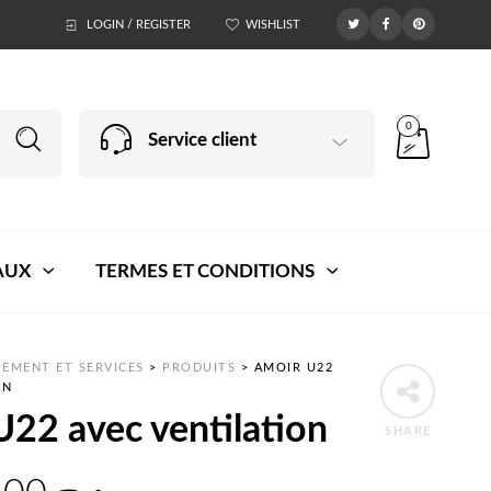
LOGIN / REGISTER
WISHLIST
0
Service client
AUX
TERMES ET CONDITIONS
EMENT ET SERVICES
>
PRODUITS
>
AMOIR U22
ON
22 avec ventilation
SHARE