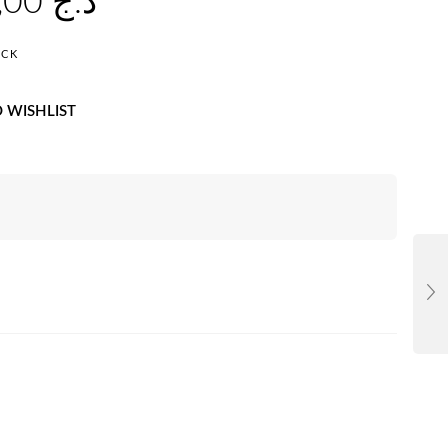
60.000,00
د.ج
OCK
 WISHLIST